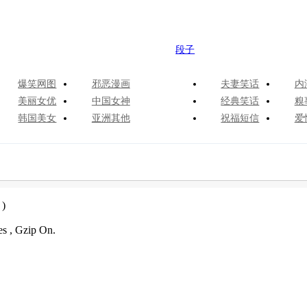
段子
爆笑网图
邪恶漫画
夫妻笑话
内
美丽女优
中国女神
经典笑话
糗
韩国美女
亚洲其他
祝福短信
爱
)
es , Gzip On.