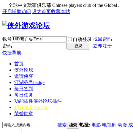
全球中文玩家俱乐部 Chinese players club of the Global .
开启辅助访问
设为首页
收藏本站
帐号
找回密码
自动登录
密码
立即注册
登录
快捷导航
首页
侠外论坛
邀请侠客
江湖称号
badge
每日签到
每日任务
功能插件
侠外论坛插件
积分兑奖
Auction
荣誉勋章
搜索
热搜:
电影
电视剧
动漫
成
搜索