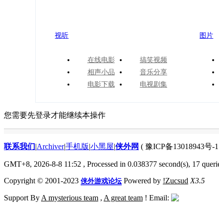
视听
图片
在线电影
搞笑视频
相声小品
音乐分享
电影下载
电视剧集
您需要先登录才能继续本操作
联系我们
|
Archiver
|
手机版
|
小黑屋
|
侠外网
( 豫ICP备13018943号-1 
GMT+8, 2026-8-8 11:52
, Processed in 0.038377 second(s), 17 queri
Copyright © 2001-2023
Powered by
!Zucsud
X3.5
侠外游戏论坛
Support By
A mysterious team
,
A great team
! Email: