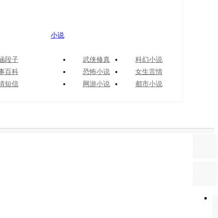
小说
涵段子
武侠修真
科幻小说
事百科
恐怖小说
女生言情
情短信
网游小说
都市小说