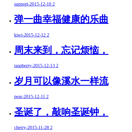
support
-
2015-12-10
2
弹一曲幸福健康的乐曲
kiwi
-
2015-12-12
2
周末来到，忘记烦恼，
raspberry
-
2015-12-13
2
岁月可以像溪水一样流
pear
-
2015-12-11
2
圣诞了，敲响圣诞钟，
cherry
-
2015-11-28
2