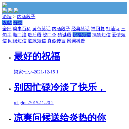
论坛
>
内涵段子
发帖
分类
全部
糗事百科
黄色笑话
内涵段子
经典笑话
神回复
打油诗
三
句半
顺口溜
歇后语
绕口令
猜谜语
祝福短信
搞笑短信
爱情短
信
问候短信
道歉短信
真假传言
网词科普
最好的祝福
梁家七少
-
2021-12-15
1
别因忙碌冷淡了快乐，
religion
-
2015-11-20
2
凉爽问候送给炎热的你