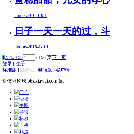
name
-
2016-1-9
1
日子一天一天的过，斗
phone
-
2016-1-9
1
1
2
3
4
.. 150
/ 150 页
下一页
登录
|
注册
标准版
|
触屏版
|
电脑版
|
客户端
© 侠外论坛 bbs.xiawai.com Inc.
门户
论坛
美图
导读
标签
广播
频道