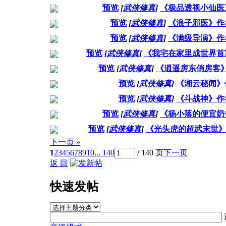
预览
[
武侠修真
]
《极品透视小仙医
预览
[
武侠修真
]
《浪子邪医》作
预览
[
武侠修真
]
《满级导演》作
预览
[
武侠修真
]
《我宅在家里成世界首
预览
[
武侠修真
]
《逍遥房东俏房客
预览
[
武侠修真
]
《湘云秘闻》
预览
[
武侠修真
]
《斗战神》作
预览
[
武侠修真
]
《杨小落的便宜奶
预览
[
武侠修真
]
《光头虎的超武末世》
下一页 »
1
2
3
4
5
6
7
8
9
10
... 140
/ 140 页
下一页
返 回
快速发帖