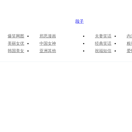
段子
爆笑网图
邪恶漫画
夫妻笑话
内
美丽女优
中国女神
经典笑话
糗
韩国美女
亚洲其他
祝福短信
爱