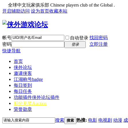
全球中文玩家俱乐部 Chinese players club of the Global .
开启辅助访问
设为首页
收藏本站
帐号
找回密码
自动登录
密码
立即注册
登录
快捷导航
首页
侠外论坛
邀请侠客
江湖称号
badge
每日签到
每日任务
功能插件
侠外论坛插件
积分兑奖
Auction
荣誉勋章
搜索
热搜:
电影
电视剧
动漫
成
搜索