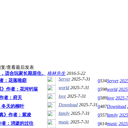
回复/查看
最后发表
园，适合玩家长期居住。
格林先生
2016-5-22
Server
2025-7-31
者：花落唯窈
0
534
Server
2025
world
2025-7-31
谋》作者：花河钓翁
0
598
world
2025
love
2025-7-31
作者：府天
0
589
love
2025-7
Download
2025-7-31
：冬天的柳叶
0
487
Download
family
2025-7-31
真》作者：紫凌
0
557
family
2025
music
2025-7-31
作者：消逝的过往
0
614
music
2025