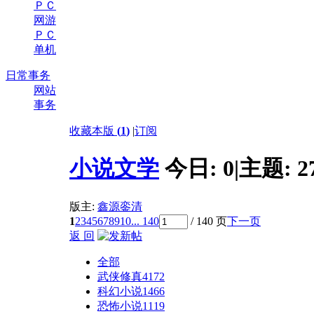
ＰＣ
网游
ＰＣ
单机
日常事务
网站
事务
收藏本版
(
1
)
|
订阅
小说文学
今日:
0
|
主题:
2
版主:
鑫源銮清
1
2
3
4
5
6
7
8
9
10
... 140
/ 140 页
下一页
返 回
全部
武侠修真
4172
科幻小说
1466
恐怖小说
1119