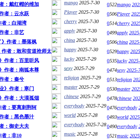
mango
2025-7-30
者：戴红帽的维加
0
522
mango
202
Player
2025-7-30
作者：云水跃
0
506
Player
202
cherry
2025-7-30
作者：白湖湾
0
514
cherry
2025
apply
2025-7-30
作者：非艺
0
499
apply
2025
china
2025-7-30
了》作者：墨落枫
0
506
china
2025
happy
2025-7-30
》作者：敢和贫道抢师太
0
529
happy
2025
lucky
2025-7-29
》作者：百里听风
0
535
lucky
2025-
sexy
2025-7-29
》作者：南狐本尊
0
474
sexy
2025-7
religion
2025-7-29
作者：秦兮
0
513
religion
202
master
2025-7-29
业》作者：寒门
0
530
master
202
chinese
2025-7-29
》作者：大漠孤烟
0
478
chinese
202
everybody
2025-7-29
作者：要离刺荆轲
0
476
everybody
world
2025-7-28
作者：黑色墨汁
0
493
world
2025
everybody
2025-7-28
者：御史大夫
0
490
everybody
music
2025-7-28
者：非10
0
521
music
2025