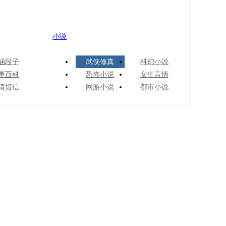
小说
涵段子
武侠修真
科幻小说
事百科
恐怖小说
女生言情
情短信
网游小说
都市小说