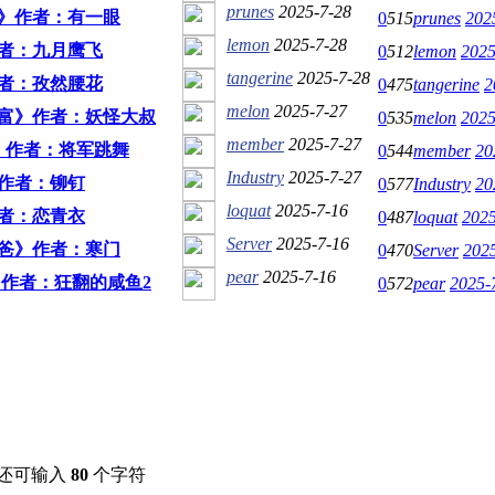
prunes
2025-7-28
》作者：有一眼
0
515
prunes
202
lemon
2025-7-28
者：九月鹰飞
0
512
lemon
2025
tangerine
2025-7-28
者：孜然腰花
0
475
tangerine
2
melon
2025-7-27
富》作者：妖怪大叔
0
535
melon
2025
member
2025-7-27
》作者：将军跳舞
0
544
member
20
Industry
2025-7-27
作者：铆钉
0
577
Industry
20
loquat
2025-7-16
者：恋青衣
0
487
loquat
2025
Server
2025-7-16
爸》作者：寒门
0
470
Server
2025
pear
2025-7-16
作者：狂翻的咸鱼2
0
572
pear
2025-
还可输入
80
个字符