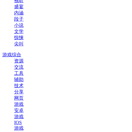
视听
盛宴
内涵
段子
小说
文学
惊悚
尖叫
游戏综合
资源
交流
工具
辅助
技术
分享
网页
游戏
安卓
游戏
IOS
游戏