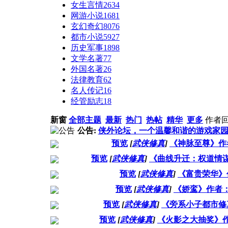
女生言情
2634
网游小说
1681
玄幻奇幻
8076
都市小说
5927
历史军事
1898
文学名著
77
外国名著
26
法律教育
62
名人传记
16
经管励志
18
新窗
全部主题
最新
热门
热帖
精华
更多
作者
公告:
侠外论坛，一个温馨和谐的游戏家
预览
[
武侠修真
]
《神脉至尊》作
预览
[
武侠修真
]
《曲线升迁：权道情
预览
[
武侠修真
]
《富贵荣华》
预览
[
武侠修真
]
《娇鸾》作者
预览
[
武侠修真
]
《旁系小子都市修
预览
[
武侠修真
]
《火影之大抽奖》