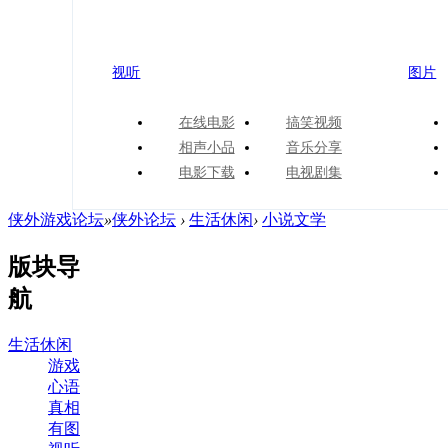
视听
图片
在线电影
搞笑视频
相声小品
音乐分享
电影下载
电视剧集
侠外游戏论坛
»
侠外论坛
›
生活休闲
›
小说文学
版块导
航
生活休闲
游戏
心语
真相
有图