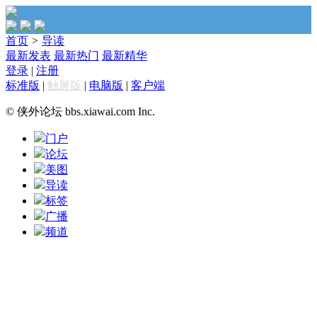
首页
>
导读
最新发表
最新热门
最新精华
登录
|
注册
标准版
|
触屏版
|
电脑版
|
客户端
© 侠外论坛 bbs.xiawai.com Inc.
门户
论坛
美图
导读
标签
广播
频道