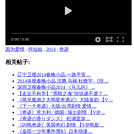
因为爱情
,
何仙姑
,
2014
,
奇迹
相关帖子:
辽宁卫视2014春晚小品-一路平安 ...
2014央视春晚小品 沈腾 马丽 杜晓宇-《扶 ...
深圳卫视春晚小品2014 《马儿叫》 ...
【走近不科学】“黑暗之魂”你说虐不虐？ ...
《萌兄蠢弟之大明星奇遇记》大陆喜剧 【V ...
《下一个奇迹》大陆/台湾剧情 爱情 ...
《奇迹》意大利 / 德国 / 瑞士剧情 【VIP ...
《奇迹の香りダンス》 松浦亚弥 ...
《闪电奇迹》美国奇幻 剧情 【VIP电影 ...
《金田一少年事件簿R》日本动漫 ...