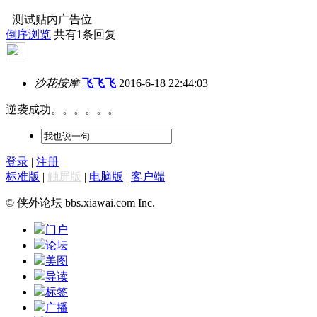
测试贴内广告位
倒序浏览
共有1条回复
沙花按摩
飞飞飞
2016-6-18 22:44:03
逆袭成功。。。。。。
登录
|
注册
标准版
|
触屏版
|
电脑版
|
客户端
© 侠外论坛 bbs.xiawai.com Inc.
门户
论坛
美图
导读
标签
广播