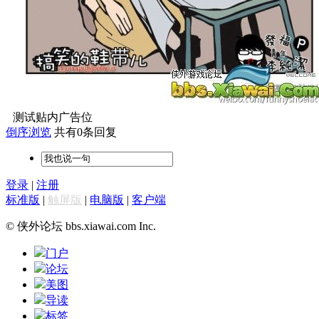
测试贴内广告位
倒序浏览
共有0条回复
登录
|
注册
标准版
|
触屏版
|
电脑版
|
客户端
© 侠外论坛 bbs.xiawai.com Inc.
门户
论坛
美图
导读
标签