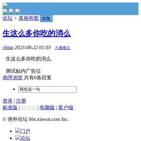
论坛
>
真相有图
回复
生这么多你吃的消么
china
2023-08-22 01:03
只看楼主
生这么多你吃的消么
测试贴内广告位
倒序浏览
共有0条回复
登录
|
注册
标准版
|
触屏版
|
电脑版
|
客户端
© 侠外论坛 bbs.xiawai.com Inc.
门户
论坛