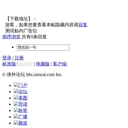
【下载地址】：
游客，如果您要查看本帖隐藏内容请
回复
测试贴内广告位
倒序浏览
共有0条回复
登录
|
注册
标准版
|
触屏版
|
电脑版
|
客户端
© 侠外论坛 bbs.xiawai.com Inc.
门户
论坛
美图
导读
标签
广播
频道